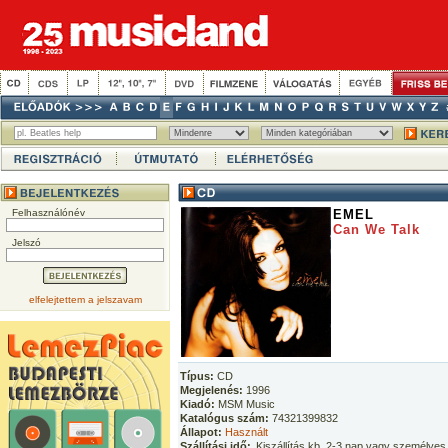
Felhasználónév
EMEL
Can We Talk
Jelszó
elfelejtettem a jelszavam
Típus:
CD
Megjelenés:
1996
Kiadó:
MSM Music
Katalógus szám:
74321399832
Állapot:
Használt
Szállítási idő:
Kiszállítás kb. 2-3 nap vagy személyes