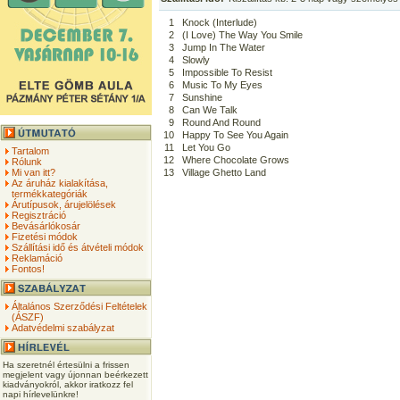
1
Knock (Interlude)
2
(I Love) The Way You Smile
3
Jump In The Water
4
Slowly
5
Impossible To Resist
6
Music To My Eyes
7
Sunshine
8
Can We Talk
9
Round And Round
10
Happy To See You Again
11
Let You Go
Tartalom
12
Where Chocolate Grows
Rólunk
Mi van itt?
13
Village Ghetto Land
Az áruház kialakítása,
termékkategóriák
Árutípusok, árujelölések
Regisztráció
Bevásárlókosár
Fizetési módok
Szállítási idő és átvételi módok
Reklamáció
Fontos!
Általános Szerződési Feltételek
(ÁSZF)
Adatvédelmi szabályzat
Ha szeretnél értesülni a frissen
megjelent vagy újonnan beérkezett
kiadványokról, akkor iratkozz fel
napi hírlevelünkre!