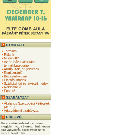
Tartalom
Rólunk
Mi van itt?
Az áruház kialakítása,
termékkategóriák
Árutípusok, árujelölések
Regisztráció
Bevásárlókosár
Fizetési módok
Szállítási idő és átvételi módok
Reklamáció
Fontos!
Általános Szerződési Feltételek
(ÁSZF)
Adatvédelmi szabályzat
Ha szeretnél értesülni a frissen
megjelent vagy újonnan beérkezett
kiadványokról, akkor iratkozz fel
napi hírlevelünkre!