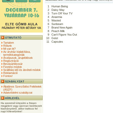
1
Human Being
2
Daisy May
3
Turn Off Your TV
4
Anaemia
5
Wasted
6
Sunbeam
7
Brand New Again
8
Peach Milk
9
Can't Figure You Out
10
Geist
11
Capsules
Tartalom
Rólunk
Mi van itt?
Az áruház kialakítása,
termékkategóriák
Árutípusok, árujelölések
Regisztráció
Bevásárlókosár
Fizetési módok
Szállítási idő és átvételi módok
Reklamáció
Fontos!
Általános Szerződési Feltételek
(ÁSZF)
Adatvédelmi szabályzat
Ha szeretnél értesülni a frissen
megjelent vagy újonnan beérkezett
kiadványokról, akkor iratkozz fel
napi hírlevelünkre!