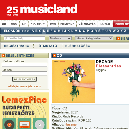
Felhasználónév
DECADE
Pleasantries
Jelszó
Digipak
elfelejtettem a jelszavam
Típus:
CD
Megjelenés:
2017
Kiadó:
Rude Records
Katalógus szám:
RDR 126
Állapot:
Használt
Szállítási idő:
Kiszállítás kb. 2-3 nap vagy személyes