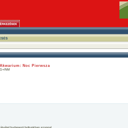
Akwarium: Noc Pierwsza
 VG+/NM
 átvétel budapesti boltunkban azonnal