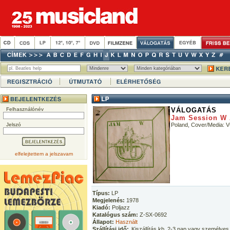
Felhasználónév
VÁLOGATÁS
Jam Session W 
Jelszó
Poland, Cover/Media:
elfelejtettem a jelszavam
Típus:
LP
Megjelenés:
1978
Kiadó:
Poljazz
Katalógus szám:
Z-SX-0692
Állapot:
Használt
Szállítási idő:
Kiszállítás kb. 2-3 nap vagy személyes