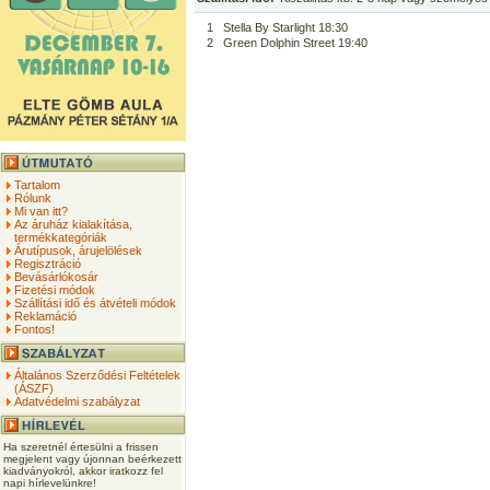
1
Stella By Starlight 18:30
2
Green Dolphin Street 19:40
Tartalom
Rólunk
Mi van itt?
Az áruház kialakítása,
termékkategóriák
Árutípusok, árujelölések
Regisztráció
Bevásárlókosár
Fizetési módok
Szállítási idő és átvételi módok
Reklamáció
Fontos!
Általános Szerződési Feltételek
(ÁSZF)
Adatvédelmi szabályzat
Ha szeretnél értesülni a frissen
megjelent vagy újonnan beérkezett
kiadványokról, akkor iratkozz fel
napi hírlevelünkre!