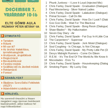
1
Phunk Junkeez - I Love It Loud (Injected Mix)
2
Chris Farley, David Spade - Graduation (Dialogue)
3
Paul Westerberg - Silver Naked Ladies
4
Chris Farley, David Spade - Lalaluukee (Dialogue)
5
Primal Scream - Call On Me
6
Chris Farley, David Spade - How Do I Look? (Dial
7
Goo Goo Dolls - Wait For The Blackout
8
Chris Farley, David Spade - Bong Resin (Dialogue
9
Shaw-Blades* - My Hallucination
10
Seven Day Diary - Air
11
Chris Farley, David Spade - Fat Guy In A Little Coa
12
The Carpenters* - Superstar
Tartalom
13
Chris Farley, David Spade - Jerk Motel (Dialogue)
Rólunk
Mi van itt?
14
Soul Coughing - Is Chicago, Is Not Chicago
Az áruház kialakítása,
15
Chris Farley, David Spade - My Pretty Little Pet (D
termékkategóriák
16
Dexys Midnight Runners - Come On Eileen
Árutípusok, árujelölések
17
R.E.M. - It's The End Of The World As We Know It 
Regisztráció
18
Mocedades - Eres Tu
Bevásárlókosár
19
Chris Farley, David Spade - Housekeeping (Dialo
Fizetési módok
Szállítási idő és átvételi módok
20
Smoking Popes - My Lucky Day
Reklamáció
Fontos!
Általános Szerződési Feltételek
(ÁSZF)
Adatvédelmi szabályzat
Ha szeretnél értesülni a frissen
megjelent vagy újonnan beérkezett
kiadványokról, akkor iratkozz fel
napi hírlevelünkre!