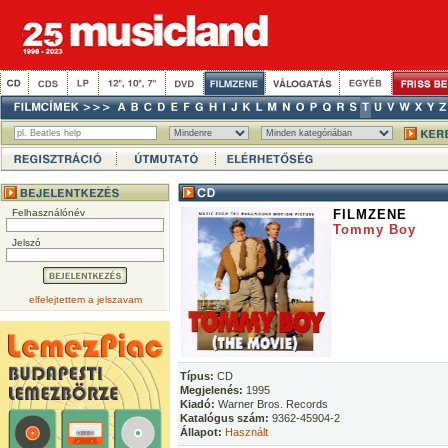
Felhasználónév
FILMZENE
Tommy Boy
Jelszó
elfelejtettem a jelszavam
Típus:
CD
Megjelenés:
1995
Kiadó:
Warner Bros. Records
Katalógus szám:
9362-45904-2
Állapot:
Használt