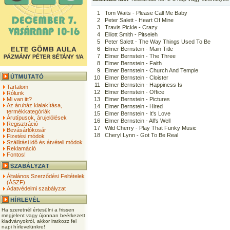
1
Tom Waits - Please Call Me Baby
2
Peter Salett - Heart Of Mine
3
Travis Pickle - Crazy
4
Elliott Smith - Pitseleh
5
Peter Salett - The Way Things Used To Be
6
Elmer Bernstein - Main Title
7
Elmer Bernstein - The Three
8
Elmer Bernstein - Faith
9
Elmer Bernstein - Church And Temple
10
Elmer Bernstein - Cloister
11
Elmer Bernstein - Happiness Is
Tartalom
12
Elmer Bernstein - Office
Rólunk
Mi van itt?
13
Elmer Bernstein - Pictures
Az áruház kialakítása,
14
Elmer Bernstein - Hired
termékkategóriák
15
Elmer Bernstein - It's Love
Árutípusok, árujelölések
16
Elmer Bernstein - All's Well
Regisztráció
17
Wild Cherry - Play That Funky Music
Bevásárlókosár
18
Cheryl Lynn - Got To Be Real
Fizetési módok
Szállítási idő és átvételi módok
Reklamáció
Fontos!
Általános Szerződési Feltételek
(ÁSZF)
Adatvédelmi szabályzat
Ha szeretnél értesülni a frissen
megjelent vagy újonnan beérkezett
kiadványokról, akkor iratkozz fel
napi hírlevelünkre!