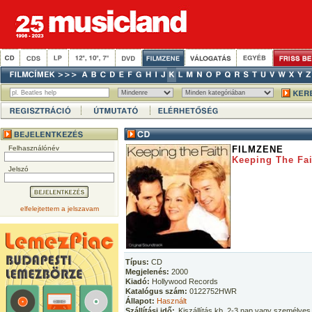
Felhasználónév
FILMZENE
Keeping The Fai
Jelszó
elfelejtettem a jelszavam
Típus:
CD
Megjelenés:
2000
Kiadó:
Hollywood Records
Katalógus szám:
0122752HWR
Állapot:
Használt
Szállítási idő:
Kiszállítás kb. 2-3 nap vagy személyes