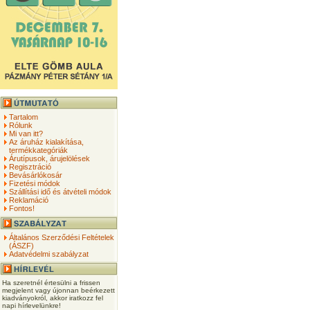
Tartalom
Rólunk
Mi van itt?
Az áruház kialakítása,
termékkategóriák
Árutípusok, árujelölések
Regisztráció
Bevásárlókosár
Fizetési módok
Szállítási idő és átvételi módok
Reklamáció
Fontos!
Általános Szerződési Feltételek
(ÁSZF)
Adatvédelmi szabályzat
Ha szeretnél értesülni a frissen
megjelent vagy újonnan beérkezett
kiadványokról, akkor iratkozz fel
napi hírlevelünkre!