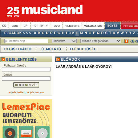
Felhasználónév
LAÁR ANDRÁS & LAÁR GYÖRGYI
Jelszó
elfelejtettem a jelszavam