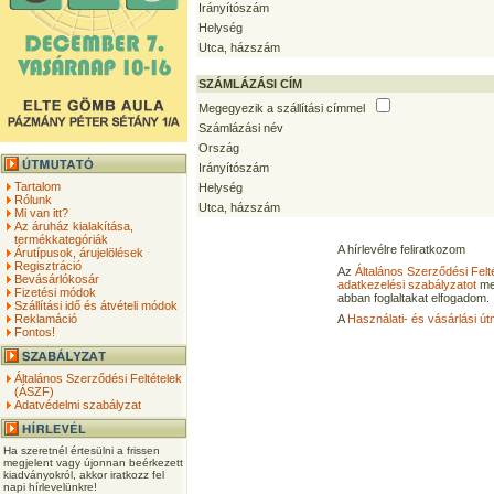
Irányítószám
Helység
Utca, házszám
SZÁMLÁZÁSI CÍM
Megegyezik a szállítási címmel
Számlázási név
Ország
Irányítószám
Tartalom
Helység
Rólunk
Utca, házszám
Mi van itt?
Az áruház kialakítása,
termékkategóriák
A hírlevélre feliratkozom
Árutípusok, árujelölések
Regisztráció
Az
Általános Szerződési Felt
Bevásárlókosár
adatkezelési szabályzatot
me
Fizetési módok
abban foglaltakat elfogadom.
Szállítási idő és átvételi módok
Reklamáció
A
Használati- és vásárlási út
Fontos!
Általános Szerződési Feltételek
(ÁSZF)
Adatvédelmi szabályzat
Ha szeretnél értesülni a frissen
megjelent vagy újonnan beérkezett
kiadványokról, akkor iratkozz fel
napi hírlevelünkre!