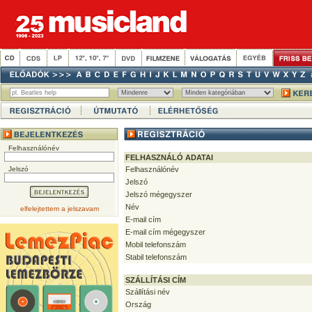
Felhasználónév
FELHASZNÁLÓ ADATAI
Jelszó
Felhasználónév
Jelszó
Jelszó mégegyszer
Név
elfelejtettem a jelszavam
E-mail cím
E-mail cím mégegyszer
Mobil telefonszám
Stabil telefonszám
SZÁLLÍTÁSI CÍM
Szállítási név
Ország