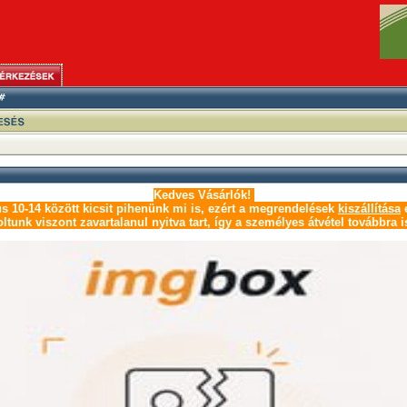
Kedves Vásárlók!
s 10-14 között kicsit pihenünk mi is, ezért a megrendelések
kiszállítása
e
ltunk viszont zavartalanul nyitva tart, így a személyes átvétel továbbra i