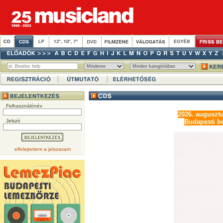
Felhasználónév
2026. augusztu
Jelszó
Budapesti bo
elfelejtettem a jelszavam