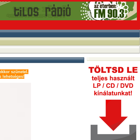
kkor szünetel.
s lehetséges!