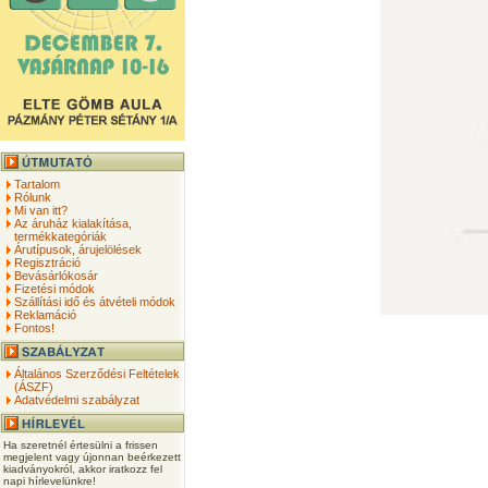
Tartalom
Rólunk
Mi van itt?
Az áruház kialakítása,
termékkategóriák
Árutípusok, árujelölések
Regisztráció
Bevásárlókosár
Fizetési módok
Szállítási idő és átvételi módok
Reklamáció
Fontos!
Általános Szerződési Feltételek
(ÁSZF)
Adatvédelmi szabályzat
Ha szeretnél értesülni a frissen
megjelent vagy újonnan beérkezett
kiadványokról, akkor iratkozz fel
napi hírlevelünkre!