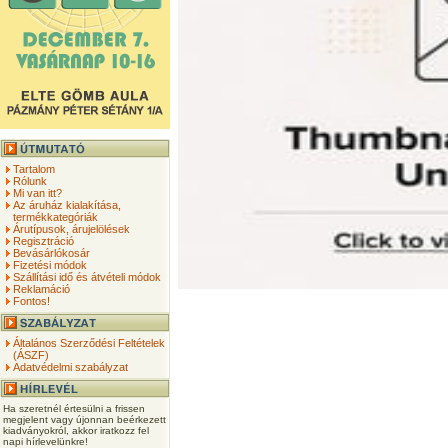
Tartalom
Rólunk
Mi van itt?
Az áruház kialakítása,
termékkategóriák
Árutípusok, árujelölések
Regisztráció
Bevásárlókosár
Fizetési módok
Szállítási idő és átvételi módok
Reklamáció
Fontos!
Általános Szerződési Feltételek
(ÁSZF)
Adatvédelmi szabályzat
Ha szeretnél értesülni a frissen
megjelent vagy újonnan beérkezett
kiadványokról, akkor iratkozz fel
napi hírlevelünkre!