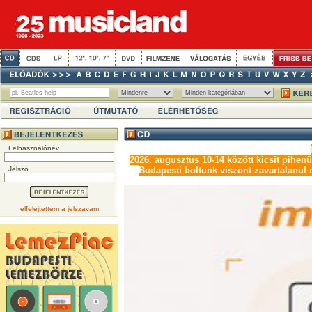
Felhasználónév
2026. augusztus 10-14 között kicsit pihen
Jelszó
Budapesti boltunk viszont zavartalanul n
elfelejtettem a jelszavam