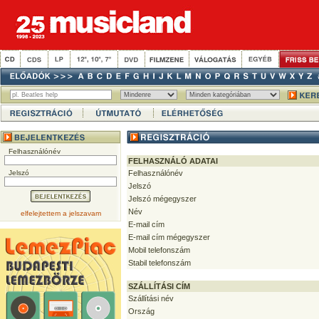
Felhasználónév
FELHASZNÁLÓ ADATAI
Jelszó
Felhasználónév
Jelszó
Jelszó mégegyszer
Név
elfelejtettem a jelszavam
E-mail cím
E-mail cím mégegyszer
Mobil telefonszám
Stabil telefonszám
SZÁLLÍTÁSI CÍM
Szállítási név
Ország