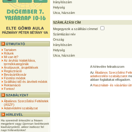
Irányítószám
Helység
Utca, házszám
SZÁMLÁZÁSI CÍM
Megegyezik a szállítási címmel
Számlázási név
Ország
Irányítószám
Tartalom
Helység
Rólunk
Utca, házszám
Mi van itt?
Az áruház kialakítása,
termékkategóriák
A hírlevélre feliratkozom
Árutípusok, árujelölések
Regisztráció
Az
Általános Szerződési Felt
Bevásárlókosár
adatkezelési szabályzatot
me
Fizetési módok
abban foglaltakat elfogadom.
Szállítási idő és átvételi módok
Reklamáció
A
Használati- és vásárlási út
Fontos!
Általános Szerződési Feltételek
(ÁSZF)
Adatvédelmi szabályzat
Ha szeretnél értesülni a frissen
megjelent vagy újonnan beérkezett
kiadványokról, akkor iratkozz fel
napi hírlevelünkre!