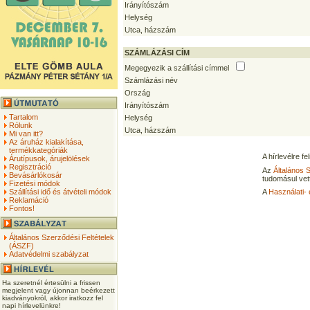
Irányítószám
Helység
Utca, házszám
SZÁMLÁZÁSI CÍM
Megegyezik a szállítási címmel
Számlázási név
Ország
Irányítószám
Tartalom
Helység
Rólunk
Utca, házszám
Mi van itt?
Az áruház kialakítása,
termékkategóriák
A hírlevélre f
Árutípusok, árujelölések
Regisztráció
Az
Általános 
Bevásárlókosár
tudomásul vet
Fizetési módok
Szállítási idő és átvételi módok
A
Használati- 
Reklamáció
Fontos!
Általános Szerződési Feltételek
(ÁSZF)
Adatvédelmi szabályzat
Ha szeretnél értesülni a frissen
megjelent vagy újonnan beérkezett
kiadványokról, akkor iratkozz fel
napi hírlevelünkre!