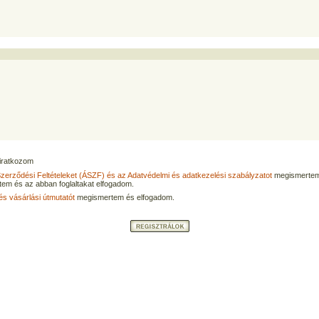
eliratkozom
Szerződési Feltételeket (ÁSZF) és az Adatvédelmi és adatkezelési szabályzatot
megismertem
tem és az abban foglaltakat elfogadom.
és vásárlási útmutatót
megismertem és elfogadom.