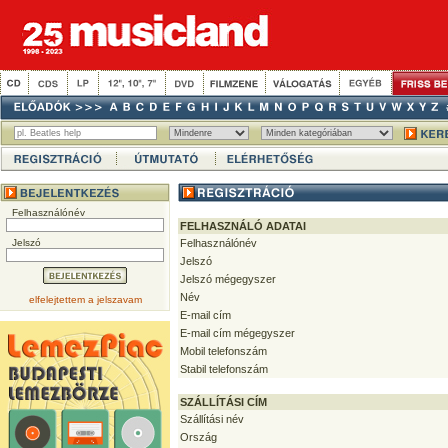
Felhasználónév
FELHASZNÁLÓ ADATAI
Jelszó
Felhasználónév
Jelszó
Jelszó mégegyszer
Név
elfelejtettem a jelszavam
E-mail cím
E-mail cím mégegyszer
Mobil telefonszám
Stabil telefonszám
SZÁLLÍTÁSI CÍM
Szállítási név
Ország