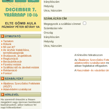
Irányítószám
Helység
Utca, házszám
SZÁMLÁZÁSI CÍM
Megegyezik a szállítási címmel
Számlázási név
Ország
Irányítószám
Tartalom
Helység
Rólunk
Utca, házszám
Mi van itt?
Az áruház kialakítása,
termékkategóriák
A hírlevélre feliratkozom
Árutípusok, árujelölések
Regisztráció
Az
Általános Szerződési Felt
Bevásárlókosár
adatkezelési szabályzatot
me
Fizetési módok
abban foglaltakat elfogadom.
Szállítási idő és átvételi módok
Reklamáció
A
Használati- és vásárlási út
Fontos!
Általános Szerződési Feltételek
(ÁSZF)
Adatvédelmi szabályzat
Ha szeretnél értesülni a frissen
megjelent vagy újonnan beérkezett
kiadványokról, akkor iratkozz fel
napi hírlevelünkre!