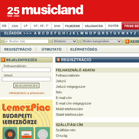
Felhasználónév
FELHASZNÁLÓ ADATAI
Jelszó
Felhasználónév
Jelszó
Jelszó mégegyszer
Név
elfelejtettem a jelszavam
E-mail cím
E-mail cím mégegyszer
Mobil telefonszám
Stabil telefonszám
SZÁLLÍTÁSI CÍM
Szállítási név
Ország