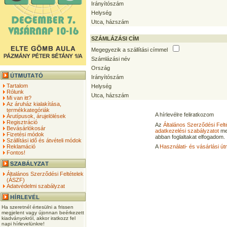
Irányítószám
Helység
Utca, házszám
SZÁMLÁZÁSI CÍM
Megegyezik a szállítási címmel
Számlázási név
Ország
Irányítószám
Tartalom
Helység
Rólunk
Utca, házszám
Mi van itt?
Az áruház kialakítása,
termékkategóriák
A hírlevélre feliratkozom
Árutípusok, árujelölések
Regisztráció
Az
Általános Szerződési Felt
Bevásárlókosár
adatkezelési szabályzatot
me
Fizetési módok
abban foglaltakat elfogadom.
Szállítási idő és átvételi módok
Reklamáció
A
Használati- és vásárlási út
Fontos!
Általános Szerződési Feltételek
(ÁSZF)
Adatvédelmi szabályzat
Ha szeretnél értesülni a frissen
megjelent vagy újonnan beérkezett
kiadványokról, akkor iratkozz fel
napi hírlevelünkre!