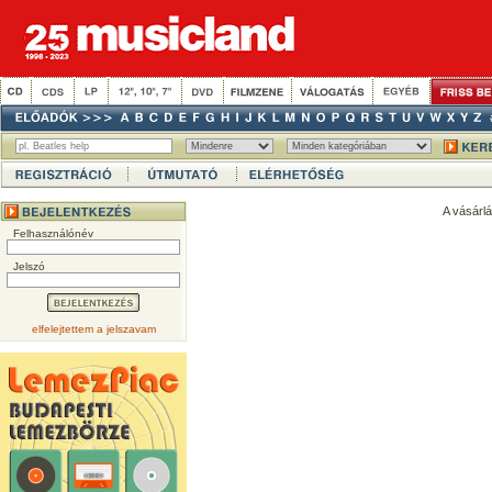
A vásárl
Felhasználónév
Jelszó
elfelejtettem a jelszavam