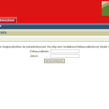
ás megkezdéséhez be kell jelentkezned. Ha még nem rendelkezel felhasználónévvel, kérjük
r
Felhasználónév:
Jelszó