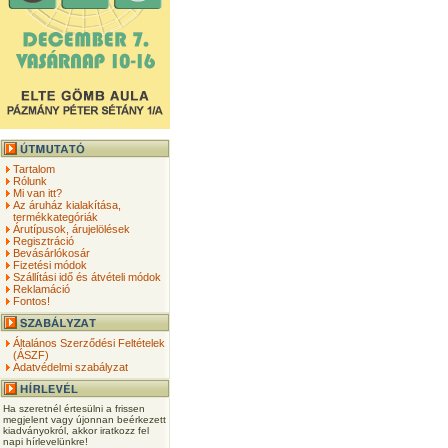
Tartalom
Rólunk
Mi van itt?
Az áruház kialakítása,
termékkategóriák
Árutípusok, árujelölések
Regisztráció
Bevásárlókosár
Fizetési módok
Szállítási idő és átvételi módok
Reklamáció
Fontos!
Általános Szerződési Feltételek
(ÁSZF)
Adatvédelmi szabályzat
Ha szeretnél értesülni a frissen
megjelent vagy újonnan beérkezett
kiadványokról, akkor iratkozz fel
napi hírlevelünkre!