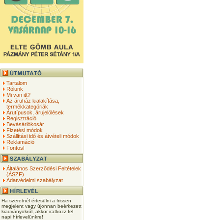
Tartalom
Rólunk
Mi van itt?
Az áruház kialakítása,
termékkategóriák
Árutípusok, árujelölések
Regisztráció
Bevásárlókosár
Fizetési módok
Szállítási idő és átvételi módok
Reklamáció
Fontos!
Általános Szerződési Feltételek
(ÁSZF)
Adatvédelmi szabályzat
Ha szeretnél értesülni a frissen
megjelent vagy újonnan beérkezett
kiadványokról, akkor iratkozz fel
napi hírlevelünkre!