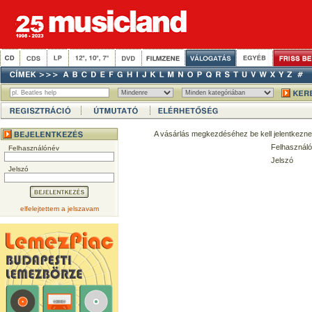
A vásárlás megkezdéséhez be kell jelentkezne
Felhasználó
Felhasználónév
Jelszó
Jelszó
elfelejtettem a jelszavam