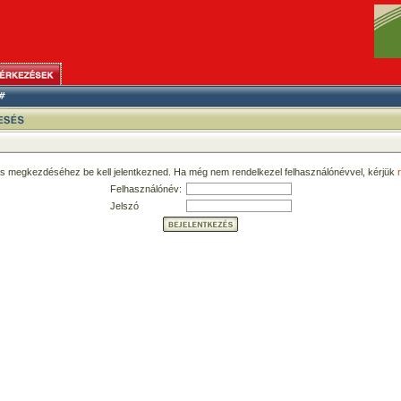
ás megkezdéséhez be kell jelentkezned. Ha még nem rendelkezel felhasználónévvel, kérjük
r
Felhasználónév:
Jelszó