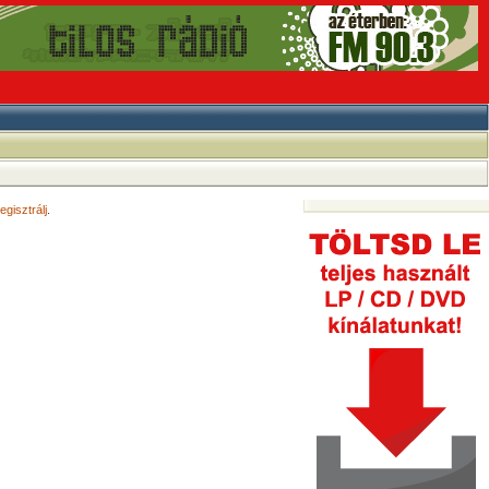
egisztrálj
.