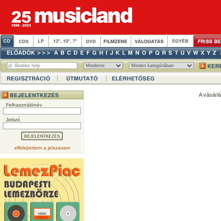
A vásárl
Felhasználónév
Jelszó
elfelejtettem a jelszavam