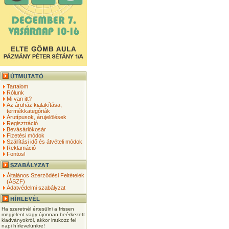
Tartalom
Rólunk
Mi van itt?
Az áruház kialakítása,
termékkategóriák
Árutípusok, árujelölések
Regisztráció
Bevásárlókosár
Fizetési módok
Szállítási idő és átvételi módok
Reklamáció
Fontos!
Általános Szerződési Feltételek
(ÁSZF)
Adatvédelmi szabályzat
Ha szeretnél értesülni a frissen
megjelent vagy újonnan beérkezett
kiadványokról, akkor iratkozz fel
napi hírlevelünkre!