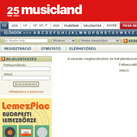
A vásárlás megkezdéséhez be kell jelentkezne
Felhasználó
Felhasználónév
Jelszó
Jelszó
elfelejtettem a jelszavam