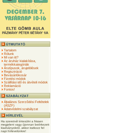
Tartalom
Rólunk
Mi van itt?
Az áruház kialakítása,
termékkategóriák
Árutípusok, árujelölések
Regisztráció
Bevásárlókosár
Fizetési módok
Szállítási idő és átvételi módok
Reklamáció
Fontos!
Általános Szerződési Feltételek
(ÁSZF)
Adatvédelmi szabályzat
Ha szeretnél értesülni a frissen
megjelent vagy újonnan beérkezett
kiadványokról, akkor iratkozz fel
napi hírlevelünkre!