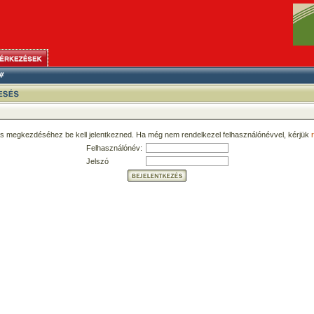
ás megkezdéséhez be kell jelentkezned. Ha még nem rendelkezel felhasználónévvel, kérjük
r
Felhasználónév:
Jelszó