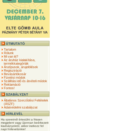
Tartalom
Rólunk
Mi van itt?
Az áruház kialakítása,
termékkategóriák
Árutípusok, árujelölések
Regisztráció
Bevásárlókosár
Fizetési módok
Szállítási idő és átvételi módok
Reklamáció
Fontos!
Általános Szerződési Feltételek
(ÁSZF)
Adatvédelmi szabályzat
Ha szeretnél értesülni a frissen
megjelent vagy újonnan beérkezett
kiadványokról, akkor iratkozz fel
napi hírlevelünkre!