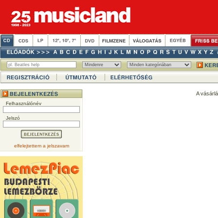
A vásárl
Felhasználónév
Jelszó
elfelejtettem a jelszavam