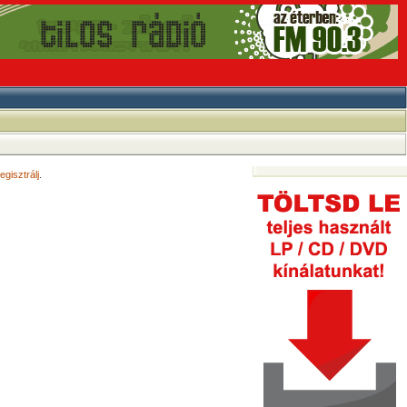
egisztrálj
.