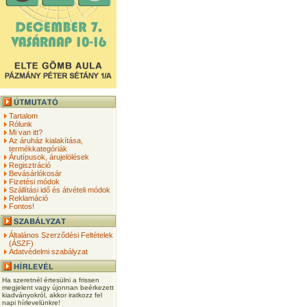
Tartalom
Rólunk
Mi van itt?
Az áruház kialakítása,
termékkategóriák
Árutípusok, árujelölések
Regisztráció
Bevásárlókosár
Fizetési módok
Szállítási idő és átvételi módok
Reklamáció
Fontos!
Általános Szerződési Feltételek
(ÁSZF)
Adatvédelmi szabályzat
Ha szeretnél értesülni a frissen
megjelent vagy újonnan beérkezett
kiadványokról, akkor iratkozz fel
napi hírlevelünkre!