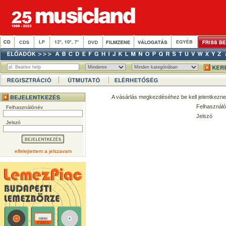
A vásárlás megkezdéséhez be kell jelentkezne
Felhasználó
Felhasználónév
Jelszó
Jelszó
elfelejtettem a jelszavam