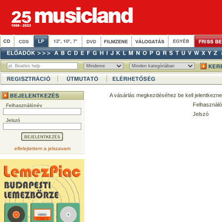
A vásárlás megkezdéséhez be kell jelentkezne
Felhasználó
Felhasználónév
Jelszó
Jelszó
elfelejtettem a jelszavam