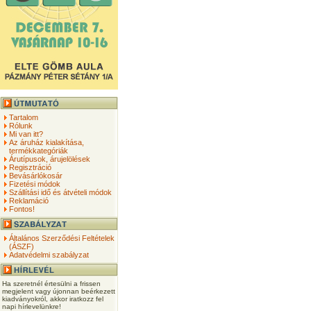
Tartalom
Rólunk
Mi van itt?
Az áruház kialakítása,
termékkategóriák
Árutípusok, árujelölések
Regisztráció
Bevásárlókosár
Fizetési módok
Szállítási idő és átvételi módok
Reklamáció
Fontos!
Általános Szerződési Feltételek
(ÁSZF)
Adatvédelmi szabályzat
Ha szeretnél értesülni a frissen
megjelent vagy újonnan beérkezett
kiadványokról, akkor iratkozz fel
napi hírlevelünkre!