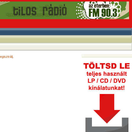
egisztrálj
.