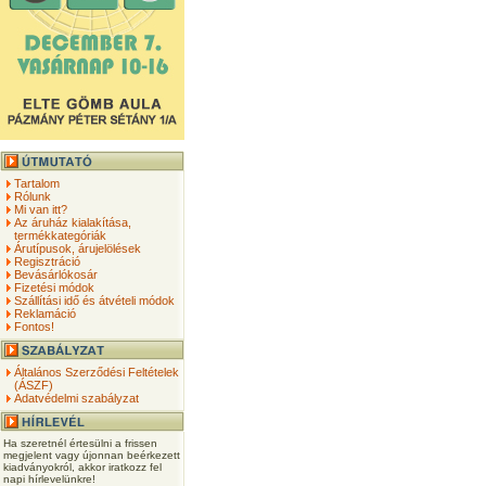
Tartalom
Rólunk
Mi van itt?
Az áruház kialakítása,
termékkategóriák
Árutípusok, árujelölések
Regisztráció
Bevásárlókosár
Fizetési módok
Szállítási idő és átvételi módok
Reklamáció
Fontos!
Általános Szerződési Feltételek
(ÁSZF)
Adatvédelmi szabályzat
Ha szeretnél értesülni a frissen
megjelent vagy újonnan beérkezett
kiadványokról, akkor iratkozz fel
napi hírlevelünkre!