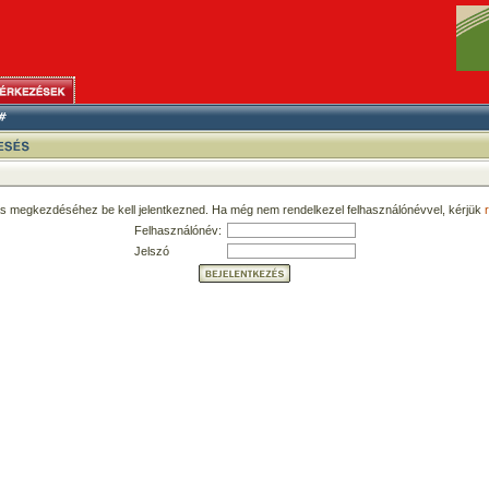
ás megkezdéséhez be kell jelentkezned. Ha még nem rendelkezel felhasználónévvel, kérjük
r
Felhasználónév:
Jelszó