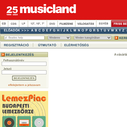
A vásárl
Felhasználónév
Jelszó
elfelejtettem a jelszavam