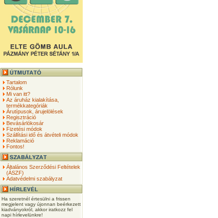
Tartalom
Rólunk
Mi van itt?
Az áruház kialakítása,
termékkategóriák
Árutípusok, árujelölések
Regisztráció
Bevásárlókosár
Fizetési módok
Szállítási idő és átvételi módok
Reklamáció
Fontos!
Általános Szerződési Feltételek
(ÁSZF)
Adatvédelmi szabályzat
Ha szeretnél értesülni a frissen
megjelent vagy újonnan beérkezett
kiadványokról, akkor iratkozz fel
napi hírlevelünkre!