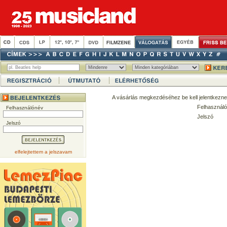
A vásárlás megkezdéséhez be kell jelentkezne
Felhasználó
Felhasználónév
Jelszó
Jelszó
elfelejtettem a jelszavam