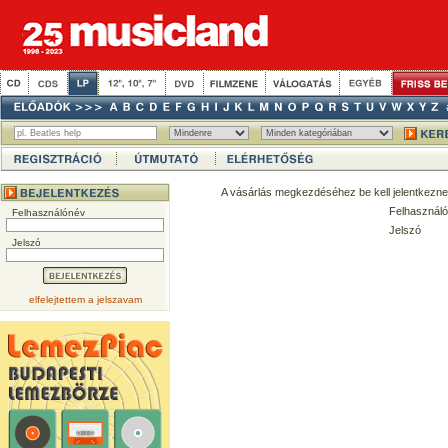
A vásárlás megkezdéséhez be kell jelentkezne
Felhasználó
Felhasználónév
Jelszó
Jelszó
elfelejtettem a jelszavam