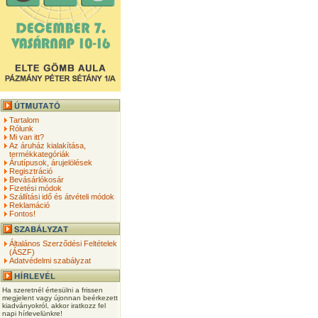
Tartalom
Rólunk
Mi van itt?
Az áruház kialakítása,
termékkategóriák
Árutípusok, árujelölések
Regisztráció
Bevásárlókosár
Fizetési módok
Szállítási idő és átvételi módok
Reklamáció
Fontos!
Általános Szerződési Feltételek
(ÁSZF)
Adatvédelmi szabályzat
Ha szeretnél értesülni a frissen
megjelent vagy újonnan beérkezett
kiadványokról, akkor iratkozz fel
napi hírlevelünkre!