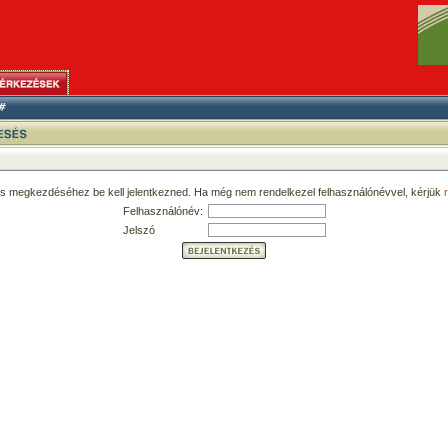
ás megkezdéséhez be kell jelentkezned. Ha még nem rendelkezel felhasználónévvel, kérjük
r
Felhasználónév:
Jelszó