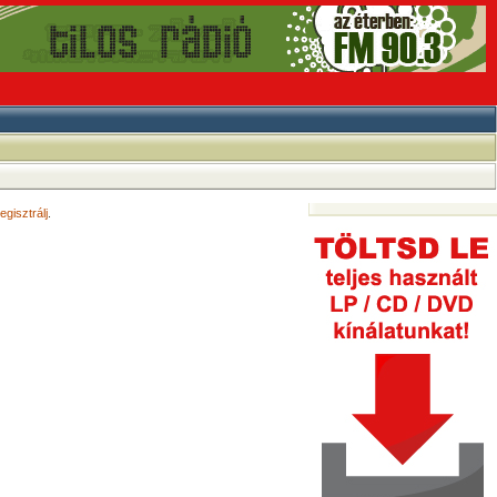
egisztrálj
.