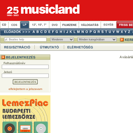
A vásárl
Felhasználónév
Jelszó
elfelejtettem a jelszavam