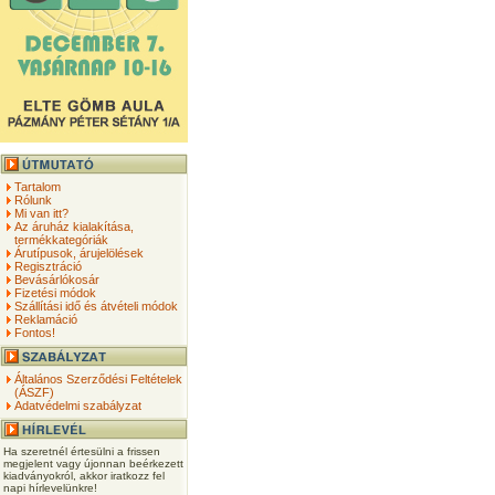
Tartalom
Rólunk
Mi van itt?
Az áruház kialakítása,
termékkategóriák
Árutípusok, árujelölések
Regisztráció
Bevásárlókosár
Fizetési módok
Szállítási idő és átvételi módok
Reklamáció
Fontos!
Általános Szerződési Feltételek
(ÁSZF)
Adatvédelmi szabályzat
Ha szeretnél értesülni a frissen
megjelent vagy újonnan beérkezett
kiadványokról, akkor iratkozz fel
napi hírlevelünkre!