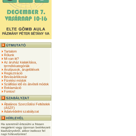
Tartalom
Rólunk
Mi van itt?
Az áruház kialakítása,
termékkategóriák
Árutípusok, árujelölések
Regisztráció
Bevásárlókosár
Fizetési módok
Szállítási idő és átvételi módok
Reklamáció
Fontos!
Általános Szerződési Feltételek
(ÁSZF)
Adatvédelmi szabályzat
Ha szeretnél értesülni a frissen
megjelent vagy újonnan beérkezett
kiadványokról, akkor iratkozz fel
napi hírlevelünkre!