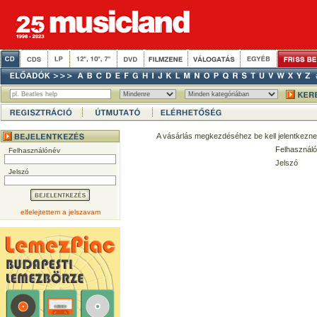
A vásárlás megkezdéséhez be kell jelentkezne
Felhasználó
Felhasználónév
Jelszó
Jelszó
elfelejtettem a jelszavam