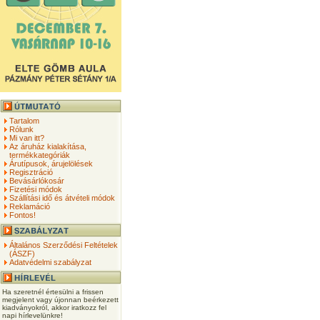
Tartalom
Rólunk
Mi van itt?
Az áruház kialakítása,
termékkategóriák
Árutípusok, árujelölések
Regisztráció
Bevásárlókosár
Fizetési módok
Szállítási idő és átvételi módok
Reklamáció
Fontos!
Általános Szerződési Feltételek
(ÁSZF)
Adatvédelmi szabályzat
Ha szeretnél értesülni a frissen
megjelent vagy újonnan beérkezett
kiadványokról, akkor iratkozz fel
napi hírlevelünkre!