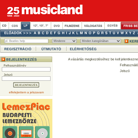
A vásárlás megkezdéséhez be kell jelentkezne
Felhasználó
Felhasználónév
Jelszó
Jelszó
elfelejtettem a jelszavam