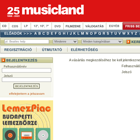
A vásárlás megkezdéséhez be kell jelentkezne
Felhasználó
Felhasználónév
Jelszó
Jelszó
elfelejtettem a jelszavam