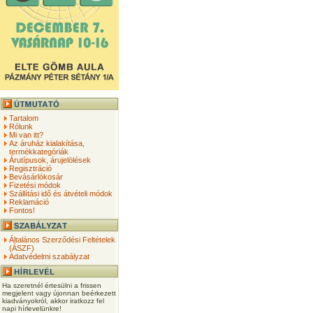
Tartalom
Rólunk
Mi van itt?
Az áruház kialakítása,
termékkategóriák
Árutípusok, árujelölések
Regisztráció
Bevásárlókosár
Fizetési módok
Szállítási idő és átvételi módok
Reklamáció
Fontos!
Általános Szerződési Feltételek
(ÁSZF)
Adatvédelmi szabályzat
Ha szeretnél értesülni a frissen
megjelent vagy újonnan beérkezett
kiadványokról, akkor iratkozz fel
napi hírlevelünkre!