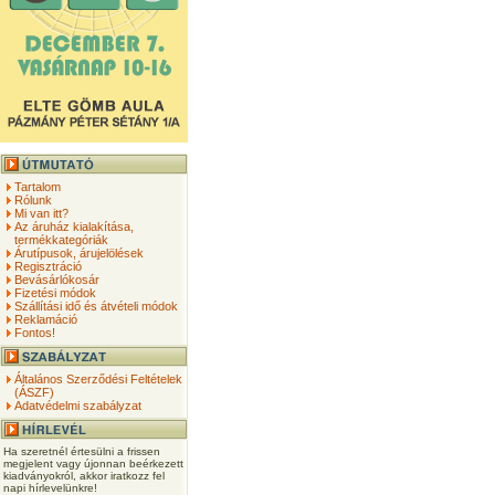
Tartalom
Rólunk
Mi van itt?
Az áruház kialakítása,
termékkategóriák
Árutípusok, árujelölések
Regisztráció
Bevásárlókosár
Fizetési módok
Szállítási idő és átvételi módok
Reklamáció
Fontos!
Általános Szerződési Feltételek
(ÁSZF)
Adatvédelmi szabályzat
Ha szeretnél értesülni a frissen
megjelent vagy újonnan beérkezett
kiadványokról, akkor iratkozz fel
napi hírlevelünkre!