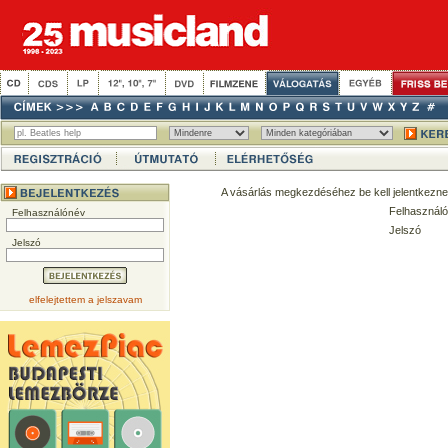
A vásárlás megkezdéséhez be kell jelentkezne
Felhasználó
Felhasználónév
Jelszó
Jelszó
elfelejtettem a jelszavam