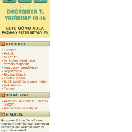
Tartalom
Rólunk
Mi van itt?
Az áruház kialakítása,
termékkategóriák
Árutípusok, árujelölések
Regisztráció
Bevásárlókosár
Fizetési módok
Szállítási idő és átvételi módok
Reklamáció
Fontos!
Általános Szerződési Feltételek
(ÁSZF)
Adatvédelmi szabályzat
Ha szeretnél értesülni a frissen
megjelent vagy újonnan beérkezett
kiadványokról, akkor iratkozz fel
napi hírlevelünkre!