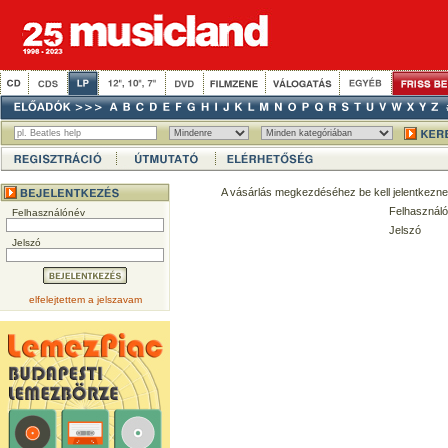
A vásárlás megkezdéséhez be kell jelentkezne
Felhasználó
Felhasználónév
Jelszó
Jelszó
elfelejtettem a jelszavam