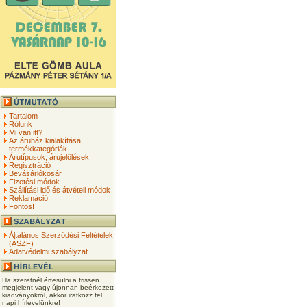
Tartalom
Rólunk
Mi van itt?
Az áruház kialakítása,
termékkategóriák
Árutípusok, árujelölések
Regisztráció
Bevásárlókosár
Fizetési módok
Szállítási idő és átvételi módok
Reklamáció
Fontos!
Általános Szerződési Feltételek
(ÁSZF)
Adatvédelmi szabályzat
Ha szeretnél értesülni a frissen
megjelent vagy újonnan beérkezett
kiadványokról, akkor iratkozz fel
napi hírlevelünkre!