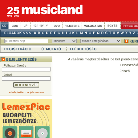
A vásárlás megkezdéséhez be kell jelentkezne
Felhasználó
Felhasználónév
Jelszó
Jelszó
elfelejtettem a jelszavam