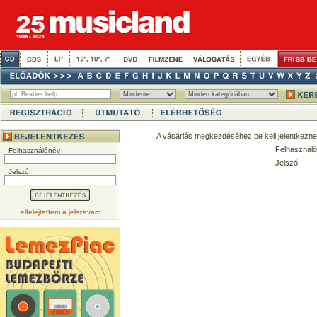
A vásárlás megkezdéséhez be kell jelentkezne
Felhasználó
Felhasználónév
Jelszó
Jelszó
elfelejtettem a jelszavam