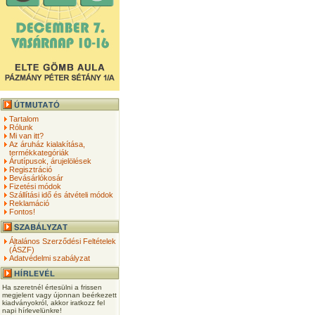
Tartalom
Rólunk
Mi van itt?
Az áruház kialakítása,
termékkategóriák
Árutípusok, árujelölések
Regisztráció
Bevásárlókosár
Fizetési módok
Szállítási idő és átvételi módok
Reklamáció
Fontos!
Általános Szerződési Feltételek
(ÁSZF)
Adatvédelmi szabályzat
Ha szeretnél értesülni a frissen
megjelent vagy újonnan beérkezett
kiadványokról, akkor iratkozz fel
napi hírlevelünkre!