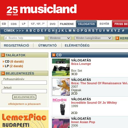
VÁLOGATÁS
CD
(6 darab)
Ibiza Lounge
LP
(2 darab)
Box Set
3CD
Felhasználónév
VÁLOGATÁS
Ibiza: The Sound Of Renaissance Vol.
2007
Jelszó
Digipak
2CD
VÁLOGATÁS
Incredible Sound Of Jo Whiley
elfelejtettem a jelszavam
1999
2CD
VÁLOGATÁS
Inner Asian Pop
2006