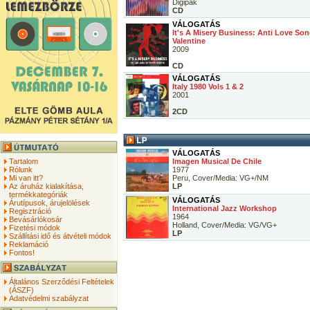
Digipak
CD
VÁLOGATÁS
It's A Misery Business: Anti Love So
Valentine
2009
CD
VÁLOGATÁS
Italy 1980 Vols 1 & 2
2001
2CD
VÁLOGATÁS
Tartalom
Imagen Musical De Chile
Rólunk
1977
Mi van itt?
Peru, Cover/Media: VG+/NM
Az áruház kialakítása,
LP
termékkategóriák
VÁLOGATÁS
Árutípusok, árujelölések
International Jazz Workshop
Regisztráció
1964
Bevásárlókosár
Holland, Cover/Media: VG/VG+
Fizetési módok
LP
Szállítási idő és átvételi módok
Reklamáció
Fontos!
Általános Szerződési Feltételek
(ÁSZF)
Adatvédelmi szabályzat