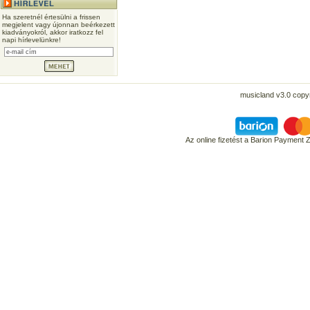
Ha szeretnél értesülni a frissen
megjelent vagy újonnan beérkezett
kiadványokról, akkor iratkozz fel
napi hírlevelünkre!
musicland v3.0 copyr
Az online fizetést a Barion Payment 