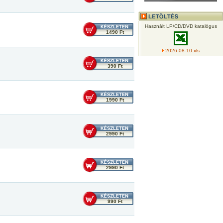
Használt LP/CD/DVD katalógus
1490 Ft
2026-08-10.xls
390 Ft
1990 Ft
2990 Ft
2990 Ft
990 Ft