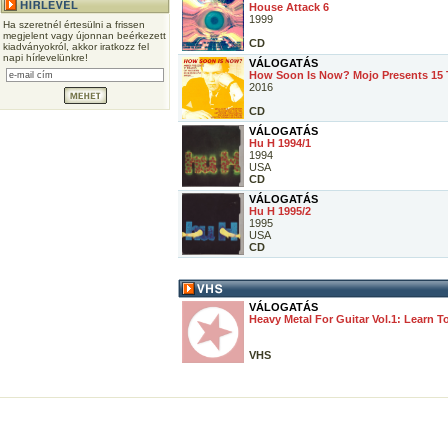
House Attack 6
1999
Ha szeretnél értesülni a frissen
megjelent vagy újonnan beérkezett
CD
kiadványokról, akkor iratkozz fel
napi hírlevelünkre!
VÁLOGATÁS
How Soon Is Now? Mojo Presents 15 T
2016
CD
VÁLOGATÁS
Hu H 1994/1
1994
USA
CD
VÁLOGATÁS
Hu H 1995/2
1995
USA
CD
VÁLOGATÁS
Heavy Metal For Guitar Vol.1: Learn To
VHS