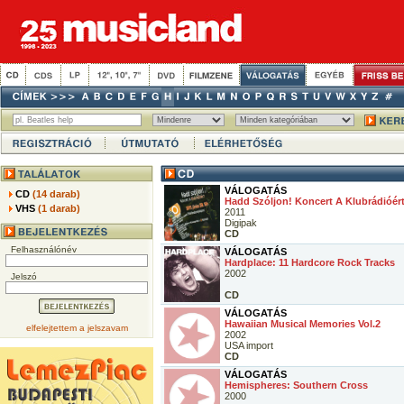
VÁLOGATÁS
CD
(14 darab)
Hadd Szóljon! Koncert A Klubrádióér
VHS
(1 darab)
2011
Digipak
CD
Felhasználónév
VÁLOGATÁS
Hardplace: 11 Hardcore Rock Tracks
2002
Jelszó
CD
VÁLOGATÁS
Hawaiian Musical Memories Vol.2
elfelejtettem a jelszavam
2002
USA import
CD
VÁLOGATÁS
Hemispheres: Southern Cross
2000