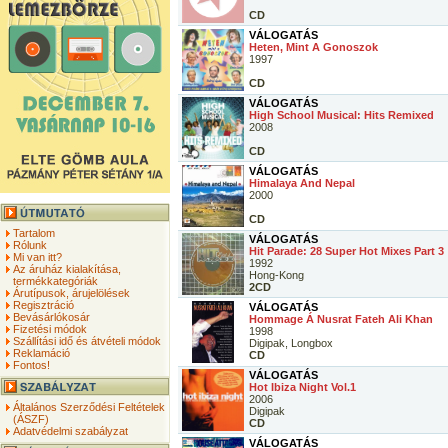
CD
VÁLOGATÁS
Heten, Mint A Gonoszok
1997
CD
VÁLOGATÁS
High School Musical: Hits Remixed
2008
CD
VÁLOGATÁS
Himalaya And Nepal
2000
CD
Tartalom
VÁLOGATÁS
Rólunk
Hit Parade: 28 Super Hot Mixes Part 3
Mi van itt?
1992
Az áruház kialakítása,
Hong-Kong
termékkategóriák
2CD
Árutípusok, árujelölések
Regisztráció
VÁLOGATÁS
Bevásárlókosár
Hommage Á Nusrat Fateh Ali Khan
Fizetési módok
1998
Szállítási idő és átvételi módok
Digipak, Longbox
Reklamáció
CD
Fontos!
VÁLOGATÁS
Hot Ibiza Night Vol.1
2006
Általános Szerződési Feltételek
Digipak
(ÁSZF)
CD
Adatvédelmi szabályzat
VÁLOGATÁS