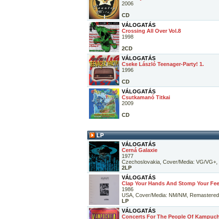
2006
CD
VÁLOGATÁS
Crossing All Over Vol.8
1998
2CD
VÁLOGATÁS
Cseke László Teenager-Party! 1.
1996
CD
VÁLOGATÁS
Csutkamanó Titkai
2009
CD
VÁLOGATÁS
Cerná Galaxie
1977
Czechoslovakia, Cover/Media: VG/VG+, 
2LP
VÁLOGATÁS
Clap Your Hands And Stomp Your Feet
1986
USA, Cover/Media: NM/NM, Remastered
LP
VÁLOGATÁS
Concerts For The People Of Kampuc