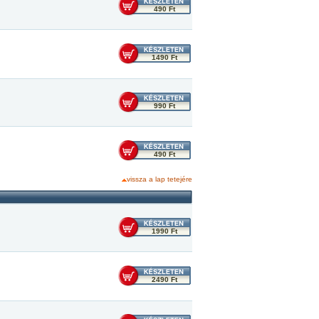
490 Ft
1490 Ft
990 Ft
490 Ft
vissza a lap tetejére
1990 Ft
2490 Ft