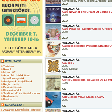
Compiled by Pete Gooding & Afterlife, Di
2CD
VÁLOGATÁS
Café Nirvana: The Cream Of Lounge 
2005
2CD
VÁLOGATÁS
Café Paradiso: Luxury Chilled Groov
2008
2CD
VÁLOGATÁS
Catskills Records Presents Straight O
2002
CD
VÁLOGATÁS
Causes 2
2009
Tartalom
USA, Digipak
Rólunk
CD
Mi van itt?
Az áruház kialakítása,
VÁLOGATÁS
termékkategóriák
Celtic Collections: El Latido De La Mus
Árutípusok, árujelölések
1997
Regisztráció
Bevásárlókosár
CD
Fizetési módok
Szállítási idő és átvételi módok
VÁLOGATÁS
Reklamáció
Chi Glassic Vol.2: Crash & Carry
Fontos!
2002
CD
Általános Szerződési Feltételek
VÁLOGATÁS