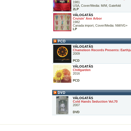
1981
USA, Cover/Media: M/M, Gatefold
2LP
VÁLOGATÁS
Cruisin' Ann Arbor
1982
Canada import, Cover/Media: NM/VG+
LP
VÁLOGATÁS
Chameleon Records Presents: Earthju
2009
PCD
VÁLOGATÁS
Chillgarden
2016
PCD
VÁLOGATÁS
Cold Hands Seduction Vol.70
2007
DVD