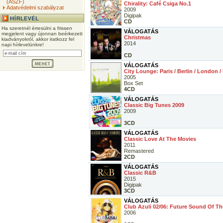
(ÁSZF)
Chirality: Café Csiga No.1
Adatvédelmi szabályzat
2009
Digipak
CD
Ha szeretnél értesülni a frissen
VÁLOGATÁS
megjelent vagy újonnan beérkezett
Christmas
kiadványokról, akkor iratkozz fel
2014
napi hírlevelünkre!
CD
VÁLOGATÁS
City Lounge: Paris / Berlin / London 
2005
Box Set
4CD
VÁLOGATÁS
Classic Big Tunes 2009
2009
3CD
VÁLOGATÁS
Classic Love At The Movies
2011
Remastered
2CD
VÁLOGATÁS
Classic R&B
2015
Digipak
3CD
VÁLOGATÁS
Club Azuli 02/06: Future Sound Of 
2006