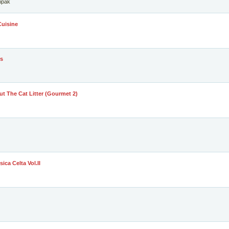
gipak
Cuisine
es
ut The Cat Litter (Gourmet 2)
ica Celta Vol.II