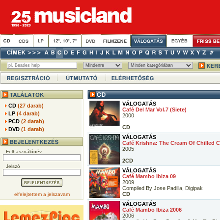
VÁLOGATÁS
CD
(27 darab)
Café Del Mar Vol.7 (Siete)
LP
(4 darab)
2000
PCD
(2 darab)
CD
DVD
(1 darab)
VÁLOGATÁS
Café Krishna: The Cream Of Chilled C
2005
Felhasználónév
2CD
Jelszó
VÁLOGATÁS
Café Mambo Ibiza 09
2009
Compiled By Jose Padilla, Digipak
CD
elfelejtettem a jelszavam
VÁLOGATÁS
Café Mambo Ibiza 2006
2006