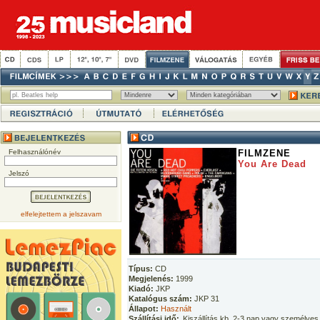
Felhasználónév
FILMZENE
You Are Dead
Jelszó
elfelejtettem a jelszavam
Típus:
CD
Megjelenés:
1999
Kiadó:
JKP
Katalógus szám:
JKP 31
Állapot:
Használt
Szállítási idő:
Kiszállítás kb. 2-3 nap vagy személyes