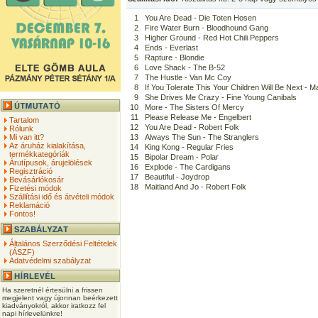
1
You Are Dead - Die Toten Hosen
2
Fire Water Burn - Bloodhound Gang
3
Higher Ground - Red Hot Chili Peppers
4
Ends - Everlast
5
Rapture - Blondie
6
Love Shack - The B-52
7
The Hustle - Van Mc Coy
8
If You Tolerate This Your Children Will Be Next - 
9
She Drives Me Crazy - Fine Young Canibals
10
More - The Sisters Of Mercy
11
Please Release Me - Engelbert
Tartalom
12
You Are Dead - Robert Folk
Rólunk
Mi van itt?
13
Always The Sun - The Stranglers
Az áruház kialakítása,
14
King Kong - Regular Fries
termékkategóriák
15
Bipolar Dream - Polar
Árutípusok, árujelölések
16
Explode - The Cardigans
Regisztráció
17
Beautiful - Joydrop
Bevásárlókosár
18
Maitland And Jo - Robert Folk
Fizetési módok
Szállítási idő és átvételi módok
Reklamáció
Fontos!
Általános Szerződési Feltételek
(ÁSZF)
Adatvédelmi szabályzat
Ha szeretnél értesülni a frissen
megjelent vagy újonnan beérkezett
kiadványokról, akkor iratkozz fel
napi hírlevelünkre!