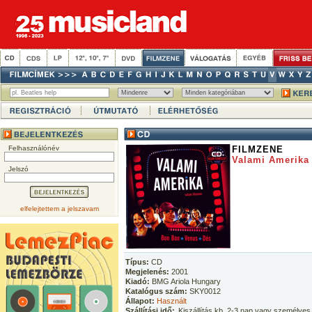
Felhasználónév
FILMZENE
Valami Amerika
Jelszó
elfelejtettem a jelszavam
Típus:
CD
Megjelenés:
2001
Kiadó:
BMG Ariola Hungary
Katalógus szám:
SKY0012
Állapot:
Használt
Szállítási idő:
Kiszállítás kb. 2-3 nap vagy személyes