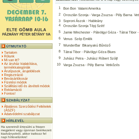
1
Bon Bon  Valami Amerika
2
Oroszlán Szonja - Varga Zsuzsa - Pély Barna  Vet
3
Soproni Ászok - Hableány
4
Oroszlán Szonja Tépj Szét!
5
Jamie Winchester - Pálvölgyi Géza - Tátrai Tibor 
6
Venus  Szép Emlék
7
WunderBar  Bikanyakú Bűnöző
8
Tátrai Tibor - Pálvölgyi Géza Blues
Tartalom
Rólunk
9
Juhász Petra - Juhász Róbert Szólj!
Mi van itt?
Az áruház kialakítása,
10
Varga Zsuzsa - Pély Barna  Vetkőzés
termékkategóriák
Árutípusok, árujelölések
Regisztráció
Bevásárlókosár
Fizetési módok
Szállítási idő és átvételi módok
Reklamáció
Fontos!
Általános Szerződési Feltételek
(ÁSZF)
Adatvédelmi szabályzat
Ha szeretnél értesülni a frissen
megjelent vagy újonnan beérkezett
kiadványokról, akkor iratkozz fel
napi hírlevelünkre!