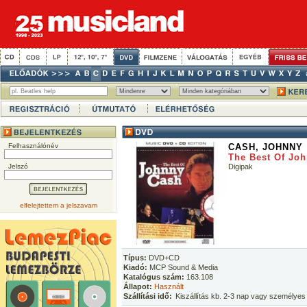
Felhasználónév
CASH, JOHNNY
The Best Of Jo
Jelszó
Digipak
elfelejtettem a jelszavam
Típus:
DVD+CD
Kiadó:
MCP Sound & Media
Katalógus szám:
163.108
Állapot:
Használt
Szállítási idő:
Kiszállítás kb. 2-3 nap vagy személyes