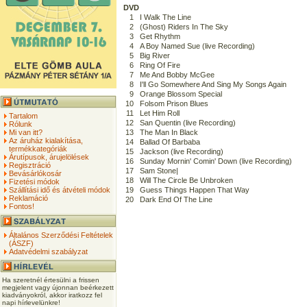
DVD
1
I Walk The Line
2
(Ghost) Riders In The Sky
3
Get Rhythm
4
A Boy Named Sue (live Recording)
5
Big River
6
Ring Of Fire
7
Me And Bobby McGee
8
I'll Go Somewhere And Sing My Songs Again
9
Orange Blossom Special
10
Folsom Prison Blues
11
Let Him Roll
Tartalom
12
San Quentin (live Recording)
Rólunk
Mi van itt?
13
The Man In Black
Az áruház kialakítása,
14
Ballad Of Barbaba
termékkategóriák
15
Jackson (live Recording)
Árutípusok, árujelölések
16
Sunday Mornin' Comin' Down (live Recording)
Regisztráció
17
Sam Stone|
Bevásárlókosár
18
Will The Circle Be Unbroken
Fizetési módok
Szállítási idő és átvételi módok
19
Guess Things Happen That Way
Reklamáció
20
Dark End Of The Line
Fontos!
Általános Szerződési Feltételek
(ÁSZF)
Adatvédelmi szabályzat
Ha szeretnél értesülni a frissen
megjelent vagy újonnan beérkezett
kiadványokról, akkor iratkozz fel
napi hírlevelünkre!