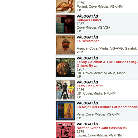
1979
Poland, Cover/Media: VG+/NM
LP
VÁLOGATÁS
Kalapos Ember
1987
Cover/Media: VG/VG+
LP
VÁLOGATÁS
La Résistance
France, Cover/Media: VG+/VG, Gatefold
2LP
VÁLOGATÁS
Lenny Coleman & The Ebbtides Sing 
Others By ...
1987
UK, Cover/Media: VG/NM, Mono
LP
VÁLOGATÁS
Let's Flat Get It!
1986
UK, Cover/Media: NM/NM
LP
VÁLOGATÁS
Lo Mejor Del Folklore Latinoamerican
Peru, Cover/Media: VG+/NM
LP
VÁLOGATÁS
Norman Granz Jam Session #3
1979
Japan, Cover/Media: VG+/NM