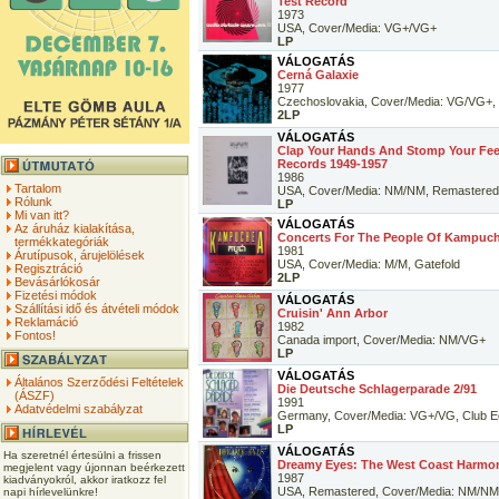
Test Record
1973
USA, Cover/Media: VG+/VG+
LP
VÁLOGATÁS
Cerná Galaxie
1977
Czechoslovakia, Cover/Media: VG/VG+, 
2LP
VÁLOGATÁS
Clap Your Hands And Stomp Your Feet
Records 1949-1957
1986
Tartalom
USA, Cover/Media: NM/NM, Remastered
Rólunk
LP
Mi van itt?
VÁLOGATÁS
Az áruház kialakítása,
Concerts For The People Of Kampuc
termékkategóriák
1981
Árutípusok, árujelölések
USA, Cover/Media: M/M, Gatefold
Regisztráció
2LP
Bevásárlókosár
Fizetési módok
VÁLOGATÁS
Szállítási idő és átvételi módok
Cruisin' Ann Arbor
Reklamáció
1982
Fontos!
Canada import, Cover/Media: NM/VG+
LP
VÁLOGATÁS
Általános Szerződési Feltételek
Die Deutsche Schlagerparade 2/91
(ÁSZF)
1991
Adatvédelmi szabályzat
Germany, Cover/Media: VG+/VG, Club Ed
LP
VÁLOGATÁS
Ha szeretnél értesülni a frissen
Dreamy Eyes: The West Coast Harmo
megjelent vagy újonnan beérkezett
1987
kiadványokról, akkor iratkozz fel
USA, Remastered, Cover/Media: NM/NM
napi hírlevelünkre!