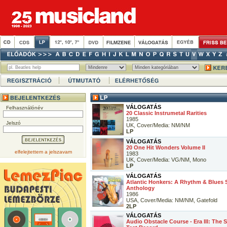
VÁLOGATÁS
Felhasználónév
20 Classic Instrumetal Rarities
1985
Jelszó
UK, Cover/Media: NM/NM
LP
VÁLOGATÁS
20 One Hit Wonders Volume II
elfelejtettem a jelszavam
1983
UK, Cover/Media: VG/NM, Mono
LP
VÁLOGATÁS
Atlantic Honkers: A Rhythm & Blues
Anthology
1986
USA, Cover/Media: NM/NM, Gatefold
2LP
VÁLOGATÁS
Audio Obstacle Course - Era III: The S