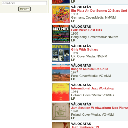
LP
VÁLOGATÁS
Ein Platz An Der Sonne: 20 Stars Und 
1983
Germany, Cover/Media: NM/NM
LP
VÁLOGATÁS
Folk Music Best Hits
1980
Hong Kong, Cover/Media: NM/NM
LP
VÁLOGATÁS
Girls With Guitars
1989
UK, Cover/Media: NM/NM
LP
VÁLOGATÁS
Imagen Musical De Chile
1977
Peru, Cover/Media: VG+/NM
LP
VÁLOGATÁS
International Jazz Workshop
1964
Holland, Cover/Media: VG/VG+
LP
VÁLOGATÁS
Jam Session W Akwarium: Noc Pierw
1978
Poland, Cover/Media: VG+/NM
LP
VÁLOGATÁS
Jazz Jamboree '79