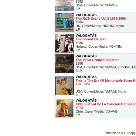
1982
USA, Cover/Media: NM/VG+
LP
VÁLOGATÁS
The R&B Scene Vol.2 1963-1969
1986
UK, Cover/Media: NM/NM, Mono
LP
VÁLOGATÁS
The Sound Of Jazz
1986
Holland, Cover/Media: VG+/NM
LP
VÁLOGATÁS
The Vocal Group Collection
1986
USA, Cover/Media: NM/NM, Gatefold, M
2LP
VÁLOGATÁS
This Is The Era Of Memorable Song H
The '50's
USA, Cover/Media: NM/NM, Mono
2LP
VÁLOGATÁS
XXIII Festival De La Cancion De San 
1973
Chile, Cover/Media: VG+/VG
LP
musicland v3.0 copyr