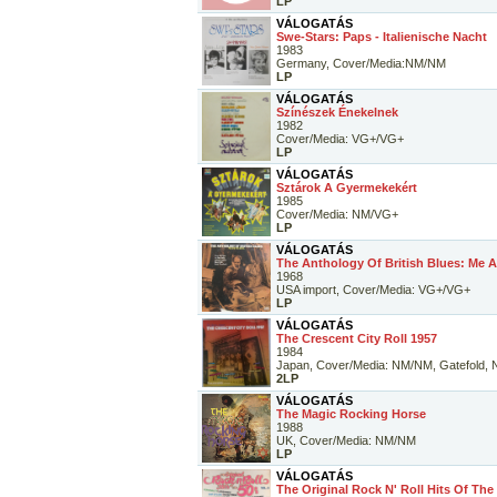
LP
VÁLOGATÁS
Swe-Stars: Paps - Italienische Nacht
1983
Germany, Cover/Media:NM/NM
LP
VÁLOGATÁS
Színészek Énekelnek
1982
Cover/Media: VG+/VG+
LP
VÁLOGATÁS
Sztárok A Gyermekekért
1985
Cover/Media: NM/VG+
LP
VÁLOGATÁS
The Anthology Of British Blues: Me A
1968
USA import, Cover/Media: VG+/VG+
LP
VÁLOGATÁS
The Crescent City Roll 1957
1984
Japan, Cover/Media: NM/NM, Gatefold, N
2LP
VÁLOGATÁS
The Magic Rocking Horse
1988
UK, Cover/Media: NM/NM
LP
VÁLOGATÁS
The Original Rock N' Roll Hits Of The 