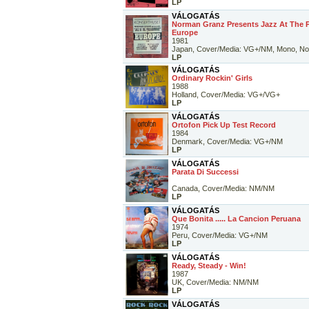
LP
VÁLOGATÁS
Norman Granz Presents Jazz At The P
Europe
1981
Japan, Cover/Media: VG+/NM, Mono, No
LP
VÁLOGATÁS
Ordinary Rockin' Girls
1988
Holland, Cover/Media: VG+/VG+
LP
VÁLOGATÁS
Ortofon Pick Up Test Record
1984
Denmark, Cover/Media: VG+/NM
LP
VÁLOGATÁS
Parata Di Successi
Canada, Cover/Media: NM/NM
LP
VÁLOGATÁS
Que Bonita ..... La Cancion Peruana
1974
Peru, Cover/Media: VG+/NM
LP
VÁLOGATÁS
Ready, Steady - Win!
1987
UK, Cover/Media: NM/NM
LP
VÁLOGATÁS