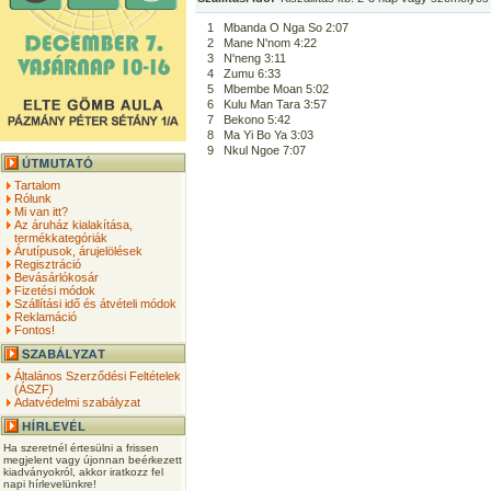
1
Mbanda O Nga So 2:07
2
Mane N'nom 4:22
3
N'neng 3:11
4
Zumu 6:33
5
Mbembe Moan 5:02
6
Kulu Man Tara 3:57
7
Bekono 5:42
8
Ma Yi Bo Ya 3:03
9
Nkul Ngoe 7:07
Tartalom
Rólunk
Mi van itt?
Az áruház kialakítása,
termékkategóriák
Árutípusok, árujelölések
Regisztráció
Bevásárlókosár
Fizetési módok
Szállítási idő és átvételi módok
Reklamáció
Fontos!
Általános Szerződési Feltételek
(ÁSZF)
Adatvédelmi szabályzat
Ha szeretnél értesülni a frissen
megjelent vagy újonnan beérkezett
kiadványokról, akkor iratkozz fel
napi hírlevelünkre!