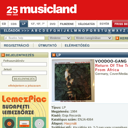
Felhasználónév
VOODOO-GANG
Return Of The T
Jelszó
From Africa
Germany, Cover/Media
elfelejtettem a jelszavam
Típus:
LP
Megjelenés:
1984
Kiadó:
Enja Records
Katalógus szám:
ENJA 4064
Állapot:
Használt
Szállítási idő:
Kiszállítás kb. 2-3 nap vagy személyes