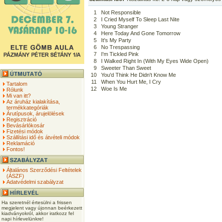
1
Not Responsible
2
I Cried Myself To Sleep Last Nite
3
Young Stranger
4
Here Today And Gone Tomorrow
5
It's My Party
6
No Trespassing
7
I'm Tickled Pink
8
I Walked Right In (With My Eyes Wide Open)
9
Sweeter Than Sweet
10
You'd Think He Didn't Know Me
11
When You Hurt Me, I Cry
Tartalom
12
Woe Is Me
Rólunk
Mi van itt?
Az áruház kialakítása,
termékkategóriák
Árutípusok, árujelölések
Regisztráció
Bevásárlókosár
Fizetési módok
Szállítási idő és átvételi módok
Reklamáció
Fontos!
Általános Szerződési Feltételek
(ÁSZF)
Adatvédelmi szabályzat
Ha szeretnél értesülni a frissen
megjelent vagy újonnan beérkezett
kiadványokról, akkor iratkozz fel
napi hírlevelünkre!