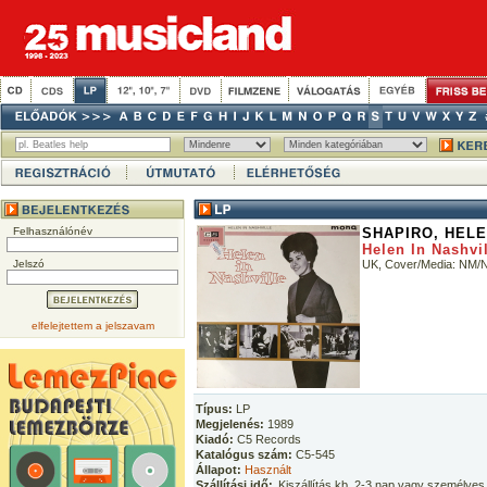
Felhasználónév
SHAPIRO, HEL
Helen In Nashvi
Jelszó
UK, Cover/Media: NM/
elfelejtettem a jelszavam
Típus:
LP
Megjelenés:
1989
Kiadó:
C5 Records
Katalógus szám:
C5-545
Állapot:
Használt
Szállítási idő:
Kiszállítás kb. 2-3 nap vagy személyes