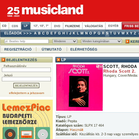
Felhasználónév
SCOTT, RHODA
Rhoda Scott 2.
Jelszó
Hungary, Cover/Media
elfelejtettem a jelszavam
Típus:
LP
Kiadó:
Pepita
Katalógus szám:
SLPX 17 464
Állapot:
Használt
Szállítási idő:
Kiszállítás kb. 2-3 nap vagy személyes