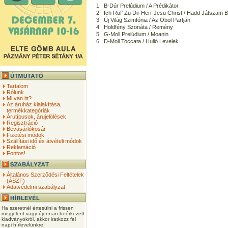
1
B-Dúr Prelúdium / A Prédikátor
2
Ich Ruf' Zu Dir Herr Jesu Christ / Hadd Játszam 
3
Új Világ Szimfónia / Az Öböl Partján
4
Holdfény Szonáta / Remény
5
G-Moll Prelúdium / Moanin
6
D-Moll Toccata / Hulló Levelek
Tartalom
Rólunk
Mi van itt?
Az áruház kialakítása,
termékkategóriák
Árutípusok, árujelölések
Regisztráció
Bevásárlókosár
Fizetési módok
Szállítási idő és átvételi módok
Reklamáció
Fontos!
Általános Szerződési Feltételek
(ÁSZF)
Adatvédelmi szabályzat
Ha szeretnél értesülni a frissen
megjelent vagy újonnan beérkezett
kiadványokról, akkor iratkozz fel
napi hírlevelünkre!