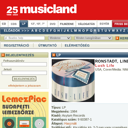
Felhasználónév
RONSTADT, LIN
Lush Life
Jelszó
USA, Cover/Media: NM
elfelejtettem a jelszavam
Típus:
LP
Megjelenés:
1984
Kiadó:
Asylum Records
Katalógus szám:
9 60387-1
Állapot:
Használt
Szállítási idő:
Kiszállítás kb. 2-3 nap vagy személyes