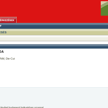
DA
/NM, Die-Cut
 átvétel budapesti boltunkban azonnal