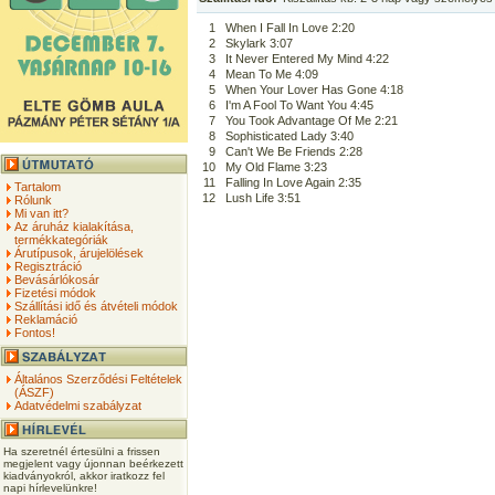
1
When I Fall In Love 2:20
2
Skylark 3:07
3
It Never Entered My Mind 4:22
4
Mean To Me 4:09
5
When Your Lover Has Gone 4:18
6
I'm A Fool To Want You 4:45
7
You Took Advantage Of Me 2:21
8
Sophisticated Lady 3:40
9
Can't We Be Friends 2:28
10
My Old Flame 3:23
11
Falling In Love Again 2:35
Tartalom
12
Lush Life 3:51
Rólunk
Mi van itt?
Az áruház kialakítása,
termékkategóriák
Árutípusok, árujelölések
Regisztráció
Bevásárlókosár
Fizetési módok
Szállítási idő és átvételi módok
Reklamáció
Fontos!
Általános Szerződési Feltételek
(ÁSZF)
Adatvédelmi szabályzat
Ha szeretnél értesülni a frissen
megjelent vagy újonnan beérkezett
kiadványokról, akkor iratkozz fel
napi hírlevelünkre!