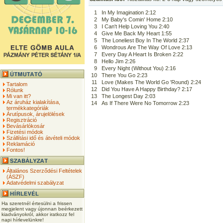
1
In My Imagination 2:12
2
My Baby's Comin' Home 2:10
3
I Can't Help Loving You 2:40
4
Give Me Back My Heart 1:55
5
The Loneliest Boy In The World 2:37
6
Wondrous Are The Way Of Love 2:13
7
Every Day A Heart Is Broken 2:22
8
Hello Jim 2:26
9
Every Night (Without You) 2:16
10
There You Go 2:23
11
Love (Makes The World Go 'Round) 2:24
Tartalom
12
Did You Have A Happy Birthday? 2:17
Rólunk
Mi van itt?
13
The Longest Day 2:03
Az áruház kialakítása,
14
As If There Were No Tomorrow 2:23
termékkategóriák
Árutípusok, árujelölések
Regisztráció
Bevásárlókosár
Fizetési módok
Szállítási idő és átvételi módok
Reklamáció
Fontos!
Általános Szerződési Feltételek
(ÁSZF)
Adatvédelmi szabályzat
Ha szeretnél értesülni a frissen
megjelent vagy újonnan beérkezett
kiadványokról, akkor iratkozz fel
napi hírlevelünkre!