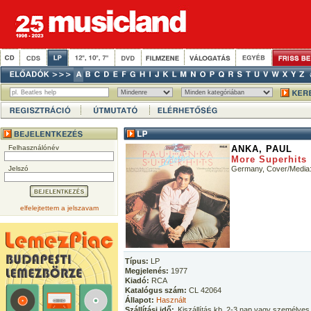
Felhasználónév
ANKA, PAUL
More Superhits
Jelszó
Germany, Cover/Media
elfelejtettem a jelszavam
Típus:
LP
Megjelenés:
1977
Kiadó:
RCA
Katalógus szám:
CL 42064
Állapot:
Használt
Szállítási idő:
Kiszállítás kb. 2-3 nap vagy személyes