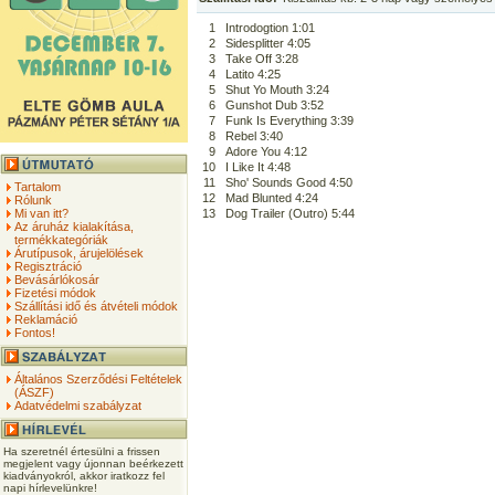
1
Introdogtion 1:01
2
Sidesplitter 4:05
3
Take Off 3:28
4
Latito 4:25
5
Shut Yo Mouth 3:24
6
Gunshot Dub 3:52
7
Funk Is Everything 3:39
8
Rebel 3:40
9
Adore You 4:12
10
I Like It 4:48
11
Sho' Sounds Good 4:50
Tartalom
12
Mad Blunted 4:24
Rólunk
Mi van itt?
13
Dog Trailer (Outro) 5:44
Az áruház kialakítása,
termékkategóriák
Árutípusok, árujelölések
Regisztráció
Bevásárlókosár
Fizetési módok
Szállítási idő és átvételi módok
Reklamáció
Fontos!
Általános Szerződési Feltételek
(ÁSZF)
Adatvédelmi szabályzat
Ha szeretnél értesülni a frissen
megjelent vagy újonnan beérkezett
kiadványokról, akkor iratkozz fel
napi hírlevelünkre!