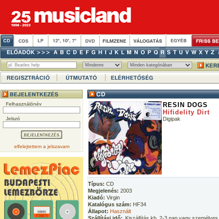
Felhasználónév
RESIN DOGS
Hifidelity Dirt
Jelszó
Digipak
elfelejtettem a jelszavam
Típus:
CD
Megjelenés:
2003
Kiadó:
Virgin
Katalógus szám:
HF34
Állapot:
Használt
Szállítási idő:
Kiszállítás kb. 2-3 nap vagy személyes