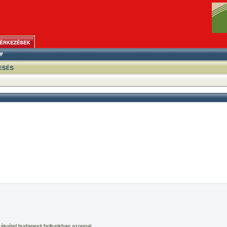
 átvétel budapesti boltunkban azonnal