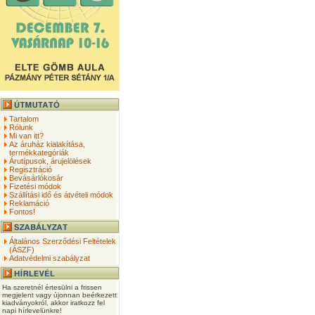
Tartalom
Rólunk
Mi van itt?
Az áruház kialakítása,
termékkategóriák
Árutípusok, árujelölések
Regisztráció
Bevásárlókosár
Fizetési módok
Szállítási idő és átvételi módok
Reklamáció
Fontos!
Általános Szerződési Feltételek
(ÁSZF)
Adatvédelmi szabályzat
Ha szeretnél értesülni a frissen
megjelent vagy újonnan beérkezett
kiadványokról, akkor iratkozz fel
napi hírlevelünkre!