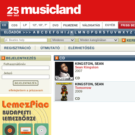
KINGSTON, SEAN
Felhasználónév
Sean Kingston
2007
Jelszó
CD
KINGSTON, SEAN
Tomorrow
elfelejtettem a jelszavam
2009
CD