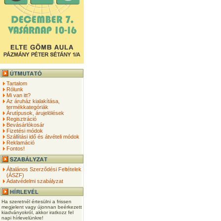
Tartalom
Rólunk
Mi van itt?
Az áruház kialakítása,
termékkategóriák
Árutípusok, árujelölések
Regisztráció
Bevásárlókosár
Fizetési módok
Szállítási idő és átvételi módok
Reklamáció
Fontos!
Általános Szerződési Feltételek
(ÁSZF)
Adatvédelmi szabályzat
Ha szeretnél értesülni a frissen
megjelent vagy újonnan beérkezett
kiadványokról, akkor iratkozz fel
napi hírlevelünkre!