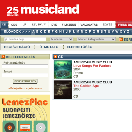
AMERICAN MUSIC CLUB
Felhasználónév
Love Songs For Patriots
2004
Jelszó
Promo
CD
AMERICAN MUSIC CLUB
The Golden Age
elfelejtettem a jelszavam
2008
CD