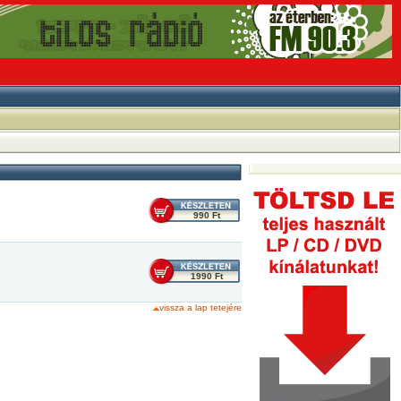
990 Ft
1990 Ft
vissza a lap tetejére