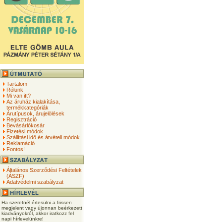
Tartalom
Rólunk
Mi van itt?
Az áruház kialakítása,
termékkategóriák
Árutípusok, árujelölések
Regisztráció
Bevásárlókosár
Fizetési módok
Szállítási idő és átvételi módok
Reklamáció
Fontos!
Általános Szerződési Feltételek
(ÁSZF)
Adatvédelmi szabályzat
Ha szeretnél értesülni a frissen
megjelent vagy újonnan beérkezett
kiadványokról, akkor iratkozz fel
napi hírlevelünkre!