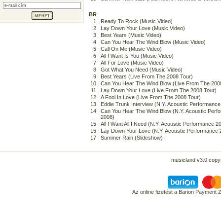
BR
1
Ready To Rock (Music Video)
2
Lay Down Your Love (Music Video)
3
Best Years (Music Video)
4
Can You Hear The Wind Blow (Music Video)
5
Call On Me (Music Video)
6
All I Want Is You (Music Video)
7
All For Love (Music Video)
8
Got What You Need (Music Video)
9
Best Years (Live From The 2008 Tour)
10
Can You Hear The Wind Blow (Live From The 200
11
Lay Down Your Love (Live From The 2008 Tour)
12
A Fool In Love (Live From The 2008 Tour)
13
Eddie Trunk Interview (N.Y. Acoustic Performance
14
Can You Hear The Wind Blow (N.Y. Acoustic Perf
2008)
15
All I Want All I Need (N.Y. Acoustic Performance 2
16
Lay Down Your Love (N.Y. Acoustic Performance 
17
Summer Rain (Slideshow)
musicland v3.0 copyr
Az online fizetést a Barion Payment 