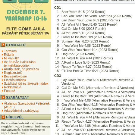
CD1
1
Best Years 5:15 (2023 Remix)
2
Can You Hear The Wind Blow 5:23 (2023 Remix)
3
Lay Down Your Love 6:09 (2023 Remix)
4
All I Want All I Need 5:40 (2023 Remix)
5
Call On Me 5:00 (2023 Remix)
6
All for Love 5:11 (2023 Remix)
7
Good To Be Bad 5:09 (2023 Remix)
8
Summer Rain 6:23 (2023 Remix)
9
If You Want Me 4:08 (2023 Remix)
10
Got What You Need 4:14 (2023 Remix)
Tartalom
11
Dog 3:27 (2023 Remix)
Rólunk
Mi van itt?
12
All I Want Is You 4:44 (2023 Remix)
Az áruház kialakítása,
13
A Fool In Love 5:45 (2023 Remix)
termékkategóriák
14
Ready To Rock 4:27 (2023 Remix)
Árutípusok, árujelölések
15
'Til The End Of Time 5:21 (2023 Remix)
Regisztráció
CD3
Bevásárlókosár
Fizetési módok
1
Lay Down Your Love 6:09 (Alternative Remixes &
Szállítási idő és átvételi módok
Versions)
Reklamáció
2
Call On Me 5:01 (Alternative Remixes & Versions)
Fontos!
3
All For Love 5:11 (Alternative Remixes & Versions)
4
Good To Be Bad 5:09 (Alternative Remixes & Vers
5
If You Want Me 4:08 (Alternative Remixes & Versi
Általános Szerződési Feltételek
6
Got What You Need 4:15 (Alternative Remixes & V
(ÁSZF)
7
A Fool In Love 5:46 (Alternative Remixes & Versio
Adatvédelmi szabályzat
8
Dog 3:27 (Alternative Remixes & Versions)
9
All I Want Is You 4:44 (Alternative Remixes & Vers
10
Ready To Rock 4:27 (Alternative Remixes & Versi
Ha szeretnél értesülni a frissen
11
If You Want Me 4:08 (Alternative Remixes & Versi
megjelent vagy újonnan beérkezett
kiadványokról, akkor iratkozz fel
12
All For Love 5:12 (Alternative Remixes & Versions
napi hírlevelünkre!
13
Summer Rain 6:23 (Alternative Remixes & Version