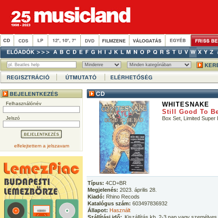
Felhasználónév
WHITESNAKE
Still Good To B
Jelszó
Box Set, Limited Super
elfelejtettem a jelszavam
Típus:
4CD+BR
Megjelenés:
2023. április 28.
Kiadó:
Rhino Recods
Katalógus szám:
603497836932
Állapot:
Használt
Szállítási idő:
Kiszállítás kb. 2-3 nap vagy személyes