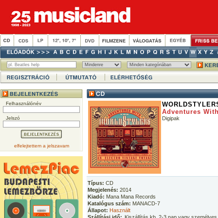
Felhasználónév
WORLDSTYLER
Adventures With
Jelszó
Digipak
elfelejtettem a jelszavam
Típus:
CD
Megjelenés:
2014
Kiadó:
Mana Mana Records
Katalógus szám:
MANACD-7
Állapot:
Használt
Szállítási idő:
Kiszállítás kb. 2-3 nap vagy személyes