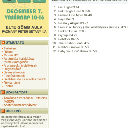
1
Get High 03:14
2
Put It Right Here 03:58
3
Gimme One More 04:48
4
Faya 04:09
5
Fiesta y Alegria 03:27
6
Livin' in a Dubcity (The Worldstylers Remix) 04:38
7
Broken Drum 03:05
8
Gypup! 04:22
9
Folkfloor 04:55
10
The Kosher Beat 04:50
11
Rabbi's Groove 03:53
Tartalom
12
Baby You Don't Know 03:58
Rólunk
Mi van itt?
Az áruház kialakítása,
termékkategóriák
Árutípusok, árujelölések
Regisztráció
Bevásárlókosár
Fizetési módok
Szállítási idő és átvételi módok
Reklamáció
Fontos!
Általános Szerződési Feltételek
(ÁSZF)
Adatvédelmi szabályzat
Ha szeretnél értesülni a frissen
megjelent vagy újonnan beérkezett
kiadványokról, akkor iratkozz fel
napi hírlevelünkre!