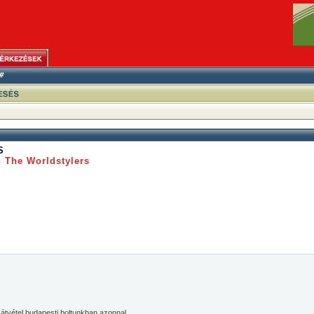
S
 The Worldstylers
 átvétel budapesti boltunkban azonnal